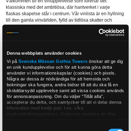
Välkommen till en vinupplevelse som förenar det
klassiska med det ambitiösa, där hantverket i varje
flaskas skapelse står i centrum. Vår vinlista är en hyllning
till den gamla vinvärlden, fylld av tidlösa skatter och
noggrant utvalda viner som bjuder in till en djupare
förståelse av vinets konst.
Hos oss på Heaven 23 hittar du en samling av viner som
är handplockade med stor omsorg av våra passionerade
Denna webbplats använder cookies
sommelierer. Varje vin representerar ett hantverk, med en
Vi på
Svenska Mässan
Gothia Towers
önskar att ge dig
tydlig berättelse om ursprung och tradition. Från de
en unik kundupplevelse och för att kunna göra detta
ikoniska vinregionerna i Europa till de ambitiösa
använder vi informationskapslar (cookies) och pixels.
producenterna i nya världar, är varje flaska en inbjudan
Några av dessa är nödvändiga för att hemsida och
att utforska.
bokningar ska fungera, andra bidrar till att du ska få en
skräddarsydd upplevelse samt att vissa cookies används
för annonsanpassning. Om du väljer “Tillåt alla”,
Vi tror på att vin är mer än bara en dryck – det är en
accepterar du detta, och samtycker till att vi delar denna
konstform som för samman människor.
information med tredje part, t.ex. våra
marknadsföringspartners. Detta kan innebära att dina
Ta gärna del av vår vinlista här (PDF)
data bearbetas i USA. Om du tackar nej använder vi
endast de viktigaste cookies och du kommer tyvärr inte
Samtyckesval